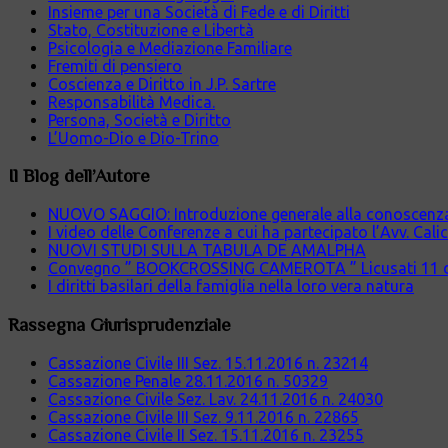
Insieme per una Società di Fede e di Diritti
Stato, Costituzione e Libertà
Psicologia e Mediazione Familiare
Fremiti di pensiero
Coscienza e Diritto in J.P. Sartre
Responsabilità Medica.
Persona, Società e Diritto
L’Uomo-Dio e Dio-Trino
Il Blog dell’Autore
NUOVO SAGGIO: Introduzione generale alla conoscenza cr
I video delle Conferenze a cui ha partecipato l’Avv. Cali
NUOVI STUDI SULLA TABULA DE AMALPHA
Convegno ” BOOKCROSSING CAMEROTA ” Licusati 11 
I diritti basilari della famiglia nella loro vera natura
Rassegna Giurisprudenziale
Cassazione Civile III Sez. 15.11.2016 n. 23214
Cassazione Penale 28.11.2016 n. 50329
Cassazione Civile Sez. Lav. 24.11.2016 n. 24030
Cassazione Civile III Sez. 9.11.2016 n. 22865
Cassazione Civile II Sez. 15.11.2016 n. 23255