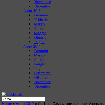
Novembre
Dicembre
Anno 2015
Gennaio
Febbraio
Marzo
Aprile
Maggio
Giugno
Luglio
Anno 2014
Gennaio
Marzo
Aprile
Giugno
Luglio
Settembre
Ottobre
Novembre
Dicembre
Home
»
Anno 2017
»
Corte di Cassazione, sezione IV penale