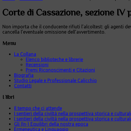
Corte di Cassazione, sezione IV
Non importa che il conducente rifiuti l’alcoltest: gli agenti 
cancella l’eventuale omissione dell’avvertimento.
Menu
La Collana
Elenco biblioteche e librerie
Recensioni
Premi Riconoscimenti e Citazioni
Biografia
Studio Legale e Professionale Calicchio
Contatti
I libri
Il tempo che ci attende
I sentieri della civiltà nella prospettiva storica e cultur
I sentieri della civiltà nella prospettiva storica e cultura
Gli (In-) Equilibri della nostra epoca
Ermeneutica e Linguaggio