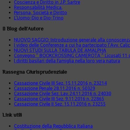
Coscienza e Diritto in J.P. Sartre
Responsabilità Medica.
Persona, Società e Diritto
L’Uomo-Dio e Dio-Trino
Il Blog dell’Autore
NUOVO SAGGIO: Introduzione generale alla conoscenza cr
I video delle Conferenze a cui ha partecipato l’Avv. Cali
NUOVI STUDI SULLA TABULA DE AMALPHA
Convegno ” BOOKCROSSING CAMEROTA ” Licusati 11 
I diritti basilari della famiglia nella loro vera natura
Rassegna Giurisprudenziale
Cassazione Civile III Sez. 15.11.2016 n. 23214
Cassazione Penale 28.11.2016 n. 50329
Cassazione Civile Sez. Lav. 24.11.2016 n. 24030
Cassazione Civile III Sez. 9.11.2016 n. 22865
Cassazione Civile II Sez. 15.11.2016 n. 23255
Link utili
Costituzione della Repubblica Italiana