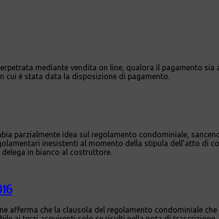
 perpetrata mediante vendita on line, qualora il pagamento sia
n cui è stata data la disposizione di pagamento.
mbia parzialmente idea sul regolamento condominiale, sancend
olamentari inesistenti al momento della stipula dell’atto di co
delega in bianco al costruttore.
016
ione afferma che la clausola del regolamento condominiale che l
le ai terzi acquirenti solo se risulti nella nota di trascrizione.