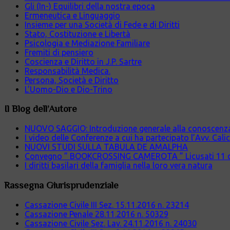
Gli (In-) Equilibri della nostra epoca
Ermeneutica e Linguaggio
Insieme per una Società di Fede e di Diritti
Stato, Costituzione e Libertà
Psicologia e Mediazione Familiare
Fremiti di pensiero
Coscienza e Diritto in J.P. Sartre
Responsabilità Medica.
Persona, Società e Diritto
L’Uomo-Dio e Dio-Trino
Il Blog dell’Autore
NUOVO SAGGIO: Introduzione generale alla conoscenza cr
I video delle Conferenze a cui ha partecipato l’Avv. Cali
NUOVI STUDI SULLA TABULA DE AMALPHA
Convegno ” BOOKCROSSING CAMEROTA ” Licusati 11 
I diritti basilari della famiglia nella loro vera natura
Rassegna Giurisprudenziale
Cassazione Civile III Sez. 15.11.2016 n. 23214
Cassazione Penale 28.11.2016 n. 50329
Cassazione Civile Sez. Lav. 24.11.2016 n. 24030