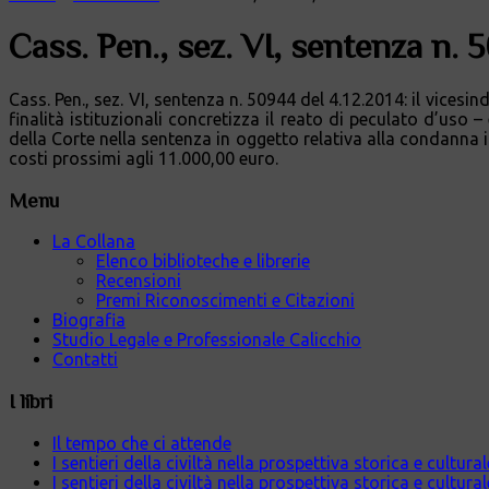
Cass. Pen., sez. VI, sentenza n. 
Cass. Pen., sez. VI, sentenza n. 50944 del 4.12.2014: il vicesind
finalità istituzionali concretizza il reato di peculato d’uso
della Corte nella sentenza in oggetto relativa alla condann
costi prossimi agli 11.000,00 euro.
Menu
La Collana
Elenco biblioteche e librerie
Recensioni
Premi Riconoscimenti e Citazioni
Biografia
Studio Legale e Professionale Calicchio
Contatti
I libri
Il tempo che ci attende
I sentieri della civiltà nella prospettiva storica e cultur
I sentieri della civiltà nella prospettiva storica e cultura