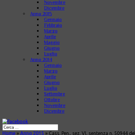
Novembre
Dicembre
Anno 2015
Gennaio
Febbraio
Marzo
Aprile
Maggio
Giugno
Luglio
Anno 2014
Gennaio
Marzo
Aprile
Giugno
Luglio
Settembre
Ottobre
Novembre
Dicembre
Home
»
Anno 2015
»
Cass. Pen., sez. VI, sentenza n. 50944 de