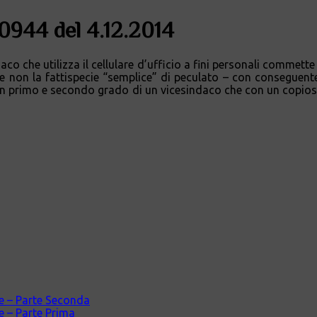
50944 del 4.12.2014
aco che utilizza il cellulare d’ufficio a fini personali commette 
 – e non la fattispecie “semplice” di peculato – con conseguen
a in primo e secondo grado di un vicesindaco che con un copios
ale – Parte Seconda
le – Parte Prima