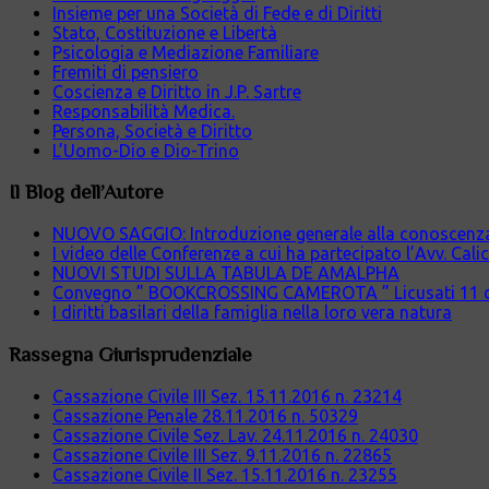
Insieme per una Società di Fede e di Diritti
Stato, Costituzione e Libertà
Psicologia e Mediazione Familiare
Fremiti di pensiero
Coscienza e Diritto in J.P. Sartre
Responsabilità Medica.
Persona, Società e Diritto
L’Uomo-Dio e Dio-Trino
Il Blog dell’Autore
NUOVO SAGGIO: Introduzione generale alla conoscenza cr
I video delle Conferenze a cui ha partecipato l’Avv. Cali
NUOVI STUDI SULLA TABULA DE AMALPHA
Convegno ” BOOKCROSSING CAMEROTA ” Licusati 11 
I diritti basilari della famiglia nella loro vera natura
Rassegna Giurisprudenziale
Cassazione Civile III Sez. 15.11.2016 n. 23214
Cassazione Penale 28.11.2016 n. 50329
Cassazione Civile Sez. Lav. 24.11.2016 n. 24030
Cassazione Civile III Sez. 9.11.2016 n. 22865
Cassazione Civile II Sez. 15.11.2016 n. 23255