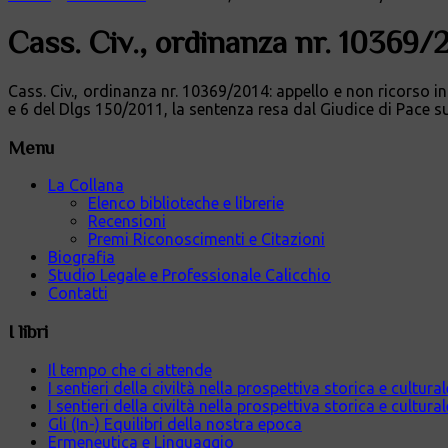
Cass. Civ., ordinanza nr. 10369/
Cass. Civ., ordinanza nr. 10369/2014: appello e non ricorso in
e 6 del Dlgs 150/2011, la sentenza resa dal Giudice di Pace s
Menu
La Collana
Elenco biblioteche e librerie
Recensioni
Premi Riconoscimenti e Citazioni
Biografia
Studio Legale e Professionale Calicchio
Contatti
I libri
Il tempo che ci attende
I sentieri della civiltà nella prospettiva storica e cultur
I sentieri della civiltà nella prospettiva storica e cultura
Gli (In-) Equilibri della nostra epoca
Ermeneutica e Linguaggio