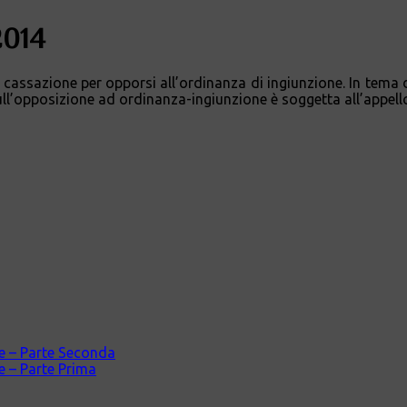
2014
 cassazione per opporsi all’ordinanza di ingiunzione. In tema d
ull’opposizione ad ordinanza-ingiunzione è soggetta all’appell
ale – Parte Seconda
le – Parte Prima