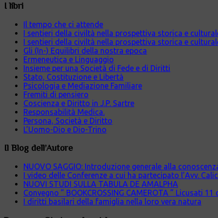
I libri
Il tempo che ci attende
I sentieri della civiltà nella prospettiva storica e cultur
I sentieri della civiltà nella prospettiva storica e cultura
Gli (In-) Equilibri della nostra epoca
Ermeneutica e Linguaggio
Insieme per una Società di Fede e di Diritti
Stato, Costituzione e Libertà
Psicologia e Mediazione Familiare
Fremiti di pensiero
Coscienza e Diritto in J.P. Sartre
Responsabilità Medica.
Persona, Società e Diritto
L’Uomo-Dio e Dio-Trino
Il Blog dell’Autore
NUOVO SAGGIO: Introduzione generale alla conoscenza cr
I video delle Conferenze a cui ha partecipato l’Avv. Cali
NUOVI STUDI SULLA TABULA DE AMALPHA
Convegno ” BOOKCROSSING CAMEROTA ” Licusati 11 
I diritti basilari della famiglia nella loro vera natura