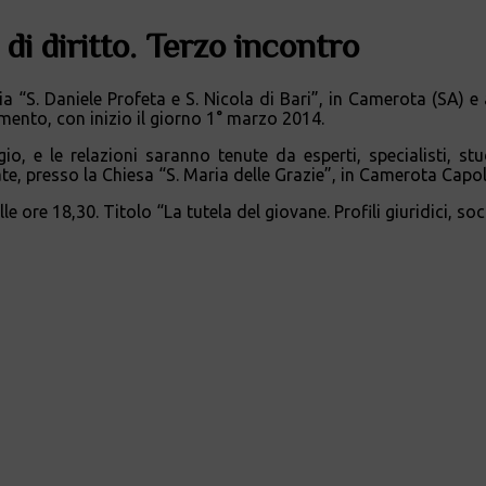
di diritto. Terzo incontro
 “S. Daniele Profeta e S. Nicola di Bari”, in Camerota (SA) e 
ento, con inizio il giorno 1° marzo 2014.
gio, e le relazioni saranno tenute da esperti, specialisti, st
te, presso la Chiesa “S. Maria delle Grazie”, in Camerota Capolu
le ore 18,30. Titolo “La tutela del giovane. Profili giuridici, soci