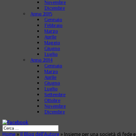
Novembre
Dicembre
Anno 2015
Gennaio
Febbraio
Marzo
Aprile
Maggio
Giugno
Luglio
Anno 2014
Gennaio
Marzo
Aprile
Giugno
Luglio
Settembre
Ottobre
Novembre
Dicembre
Home
»
Il Blog dell'Autore
»
Insieme per una società di fede e 