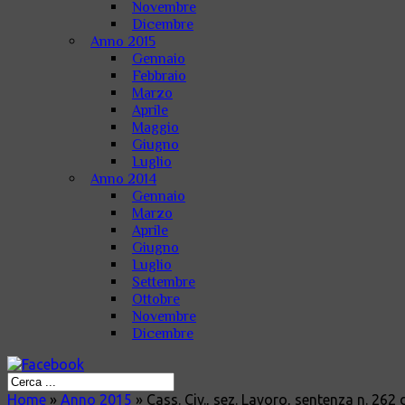
Novembre
Dicembre
Anno 2015
Gennaio
Febbraio
Marzo
Aprile
Maggio
Giugno
Luglio
Anno 2014
Gennaio
Marzo
Aprile
Giugno
Luglio
Settembre
Ottobre
Novembre
Dicembre
Home
»
Anno 2015
»
Cass. Civ., sez. Lavoro, sentenza n. 262 