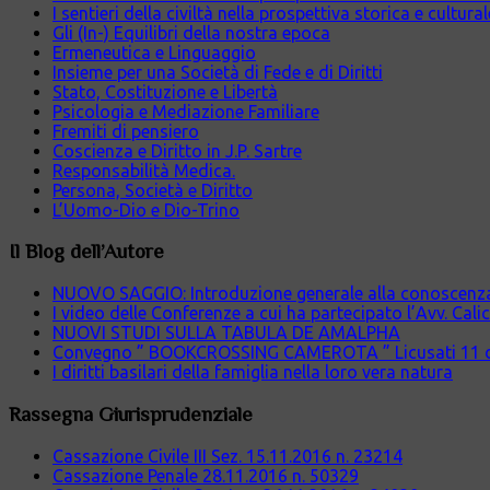
I sentieri della civiltà nella prospettiva storica e cultura
Gli (In-) Equilibri della nostra epoca
Ermeneutica e Linguaggio
Insieme per una Società di Fede e di Diritti
Stato, Costituzione e Libertà
Psicologia e Mediazione Familiare
Fremiti di pensiero
Coscienza e Diritto in J.P. Sartre
Responsabilità Medica.
Persona, Società e Diritto
L’Uomo-Dio e Dio-Trino
Il Blog dell’Autore
NUOVO SAGGIO: Introduzione generale alla conoscenza cr
I video delle Conferenze a cui ha partecipato l’Avv. Cali
NUOVI STUDI SULLA TABULA DE AMALPHA
Convegno ” BOOKCROSSING CAMEROTA ” Licusati 11 
I diritti basilari della famiglia nella loro vera natura
Rassegna Giurisprudenziale
Cassazione Civile III Sez. 15.11.2016 n. 23214
Cassazione Penale 28.11.2016 n. 50329