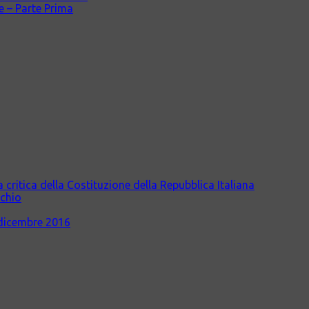
le – Parte Prima
itica della Costituzione della Repubblica Italiana
cchio
dicembre 2016