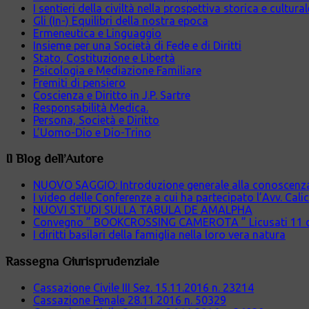
I sentieri della civiltà nella prospettiva storica e cultura
Gli (In-) Equilibri della nostra epoca
Ermeneutica e Linguaggio
Insieme per una Società di Fede e di Diritti
Stato, Costituzione e Libertà
Psicologia e Mediazione Familiare
Fremiti di pensiero
Coscienza e Diritto in J.P. Sartre
Responsabilità Medica.
Persona, Società e Diritto
L’Uomo-Dio e Dio-Trino
Il Blog dell’Autore
NUOVO SAGGIO: Introduzione generale alla conoscenza cr
I video delle Conferenze a cui ha partecipato l’Avv. Cali
NUOVI STUDI SULLA TABULA DE AMALPHA
Convegno ” BOOKCROSSING CAMEROTA ” Licusati 11 
I diritti basilari della famiglia nella loro vera natura
Rassegna Giurisprudenziale
Cassazione Civile III Sez. 15.11.2016 n. 23214
Cassazione Penale 28.11.2016 n. 50329