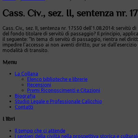
Cass. Civ., sez. II, sentenza nr. 1
Cass. Civ., sez. II, sentenza nr. 17550 dell’1.08.2014: servitù 
del fondo titolare di servitù di passaggio? Il principio, appli
il seguente: “In tema di servitù di passaggio, rientra nel dir
impedire l’accesso ai non aventi diritto, pur se dall’esercizi
modalità di transito.
Menu
La Collana
Elenco biblioteche e librerie
Recensioni
Premi Riconoscimenti e Citazioni
Biografia
Studio Legale e Professionale Calicchio
Contatti
I libri
Il tempo che ci attende
I sentieri della civiltà nella prospettiva storica e cultur