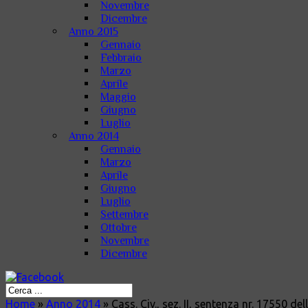
Novembre
Dicembre
Anno 2015
Gennaio
Febbraio
Marzo
Aprile
Maggio
Giugno
Luglio
Anno 2014
Gennaio
Marzo
Aprile
Giugno
Luglio
Settembre
Ottobre
Novembre
Dicembre
Home
»
Anno 2014
»
Cass. Civ., sez. II, sentenza nr. 17550 del