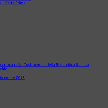
le – Parte Prima
itica della Costituzione della Repubblica Italiana
cchio
dicembre 2016