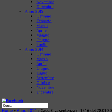
Novembre
Dicembre
Anno 2015
Gennaio
Febbraio
Marzo
Aprile
Maggio
Giugno
Luglio
Anno 2014
Gennaio
Marzo
Aprile
Giugno
Luglio
Settembre
Ottobre
Novembre
Dicembre
Home
»
Anno 2014
»
Cass. Civ., sentenza n. 1516 del 28.01.2