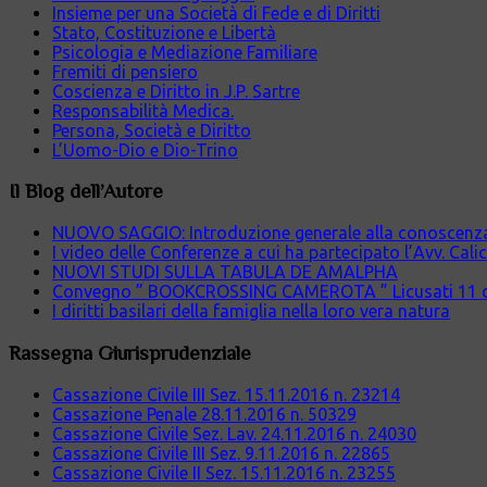
Insieme per una Società di Fede e di Diritti
Stato, Costituzione e Libertà
Psicologia e Mediazione Familiare
Fremiti di pensiero
Coscienza e Diritto in J.P. Sartre
Responsabilità Medica.
Persona, Società e Diritto
L’Uomo-Dio e Dio-Trino
Il Blog dell’Autore
NUOVO SAGGIO: Introduzione generale alla conoscenza cr
I video delle Conferenze a cui ha partecipato l’Avv. Cali
NUOVI STUDI SULLA TABULA DE AMALPHA
Convegno ” BOOKCROSSING CAMEROTA ” Licusati 11 
I diritti basilari della famiglia nella loro vera natura
Rassegna Giurisprudenziale
Cassazione Civile III Sez. 15.11.2016 n. 23214
Cassazione Penale 28.11.2016 n. 50329
Cassazione Civile Sez. Lav. 24.11.2016 n. 24030
Cassazione Civile III Sez. 9.11.2016 n. 22865
Cassazione Civile II Sez. 15.11.2016 n. 23255