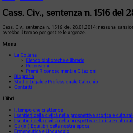
Cass. Civ., sentenza n. 1516 del 
Cass. Civ., sentenza n. 1516 del 28.01.2014: nessuna sanzio
avrebbe il tempo per gestire le urgenze.
Menu
La Collana
Elenco biblioteche e librerie
Recensioni
Premi Riconoscimenti e Citazioni
Biografia
Studio Legale e Professionale Calicchio
Contatti
I libri
Il tempo che ci attende
I sentieri della civiltà nella prospettiva storica e cultur
I sentieri della civiltà nella prospettiva storica e cultura
Gli (In-) Equilibri della nostra epoca
Ermeneutica e Linguaggio